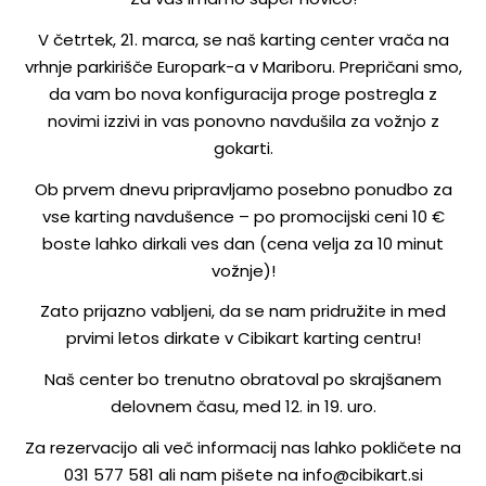
V četrtek, 21. marca, se naš karting center vrača na
vrhnje parkirišče Europark-a v Mariboru. Prepričani smo,
da vam bo nova konfiguracija proge postregla z
novimi izzivi in vas ponovno navdušila za vožnjo z
gokarti.
Ob prvem dnevu pripravljamo posebno ponudbo za
vse karting navdušence – po promocijski ceni 10 €
boste lahko dirkali ves dan (cena velja za 10 minut
vožnje)!
Zato prijazno vabljeni, da se nam pridružite in med
prvimi letos dirkate v Cibikart karting centru!
Naš center bo trenutno obratoval po skrajšanem
delovnem času, med 12. in 19. uro.
Za rezervacijo ali več informacij nas lahko pokličete na
031 577 581 ali nam pišete na info@cibikart.si