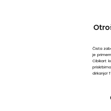
Otro
Čista zaba
je primer
Cibikart 
priskrbim
dirkanja!