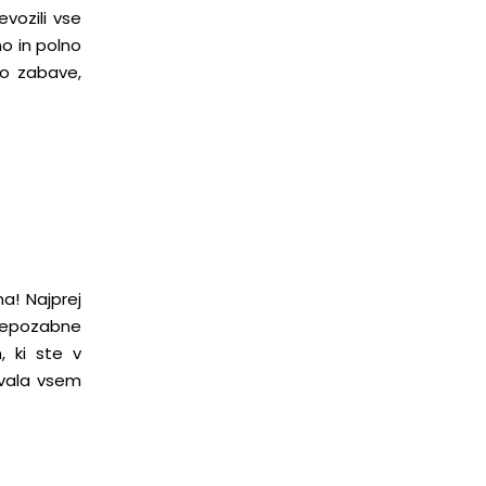
vozili vse
no in polno
no zabave,
na! Najprej
 nepozabne
 ki ste v
Hvala vsem