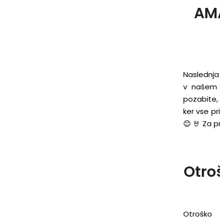
AM
Naslednja
v našem C
pozabite, 
ker vse pr
😊 🤘 Za pr
Otro
Otroško