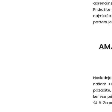
adrenali
Pridružit
najmlajše
potrebuje 
AM
Naslednja
našem Cib
pozabite, 
ker vse pr
😊 🤘 Za pr