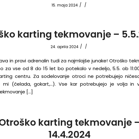
/
/
15. maja 2024
ško karting tekmovanje – 5.5
/
/
24. aprila 2024
va in pravi adrenalin tudi za najmlajše junake! Otroško tek
no za vse od 8 do 15 let bo potekalo v nedeljo, 5.5. ob 11:
karting centru. Za sodelovanje otroci ne potrebujejo ničesa
o mi (čelada, gokart,…). Vse kar potrebujejo je volja in 
 Tekmovanje […]
Otroško karting tekmovanje 
14.4.2024