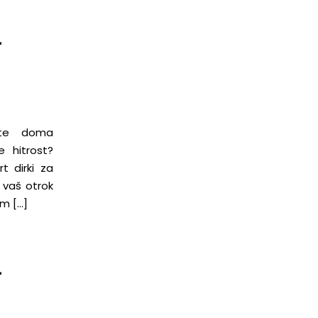
–
ate doma
 hitrost?
t dirki za
 vaš otrok
am […]
–