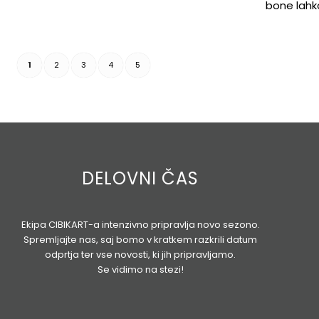
bone lahko
1
2
3
4
5
DELOVNI ČAS
Ekipa CIBIKART-a intenzivno pripravlja novo sezono.
Spremljajte nas, saj bomo v kratkem razkrili datum
odprtja ter vse novosti, ki jih pripravljamo.
Se vidimo na stezi!