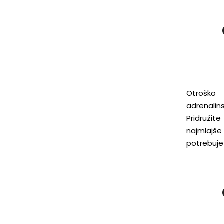
Otroško
adrenali
Pridružit
najmlajše
potrebuje 