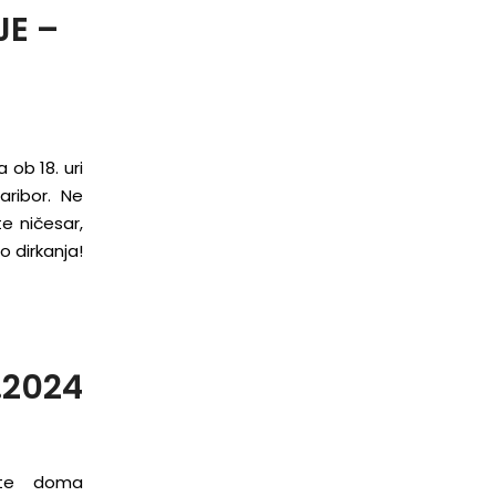
E –
ob 18. uri
aribor. Ne
te ničesar,
o dirkanja!
.2024
ate doma