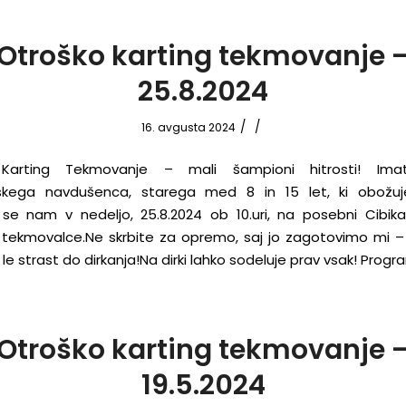
Otroško karting tekmovanje 
25.8.2024
/
/
16. avgusta 2024
 Karting Tekmovanje – mali šampioni hitrosti! Im
nskega navdušenca, starega med 8 in 15 let, ki obožuje
e se nam v nedeljo, 25.8.2024 ob 10.uri, na posebni Cibikar
 tekmovalce.Ne skrbite za opremo, saj jo zagotovimo mi –
le strast do dirkanja!Na dirki lahko sodeluje prav vsak! Progr
Otroško karting tekmovanje 
19.5.2024