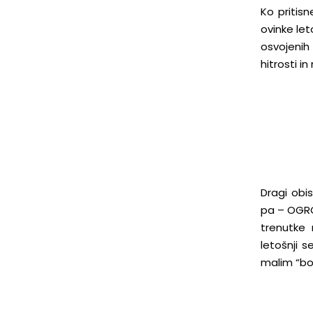
Ko pritis
ovinke let
osvojenih
hitrosti in
Dragi obis
pa – OGRO
trenutke
letošnji 
malim “bo