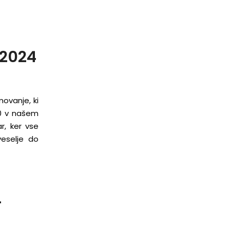
.2024
movanje, ki
00 v našem
r, ker vse
veselje do
–