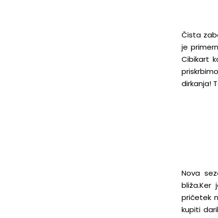
Čista zaba
je primer
Cibikart 
priskrbim
dirkanja!
Nova sezo
bliža.Ker
pričetek n
kupiti dar