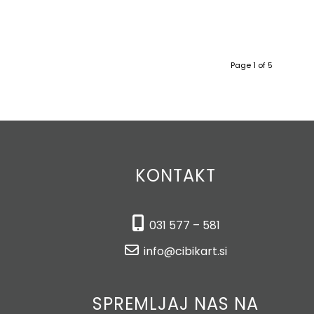
Page 1 of 5
KONTAKT
031 577 – 581
info@cibikart.si
SPREMLJAJ NAS NA