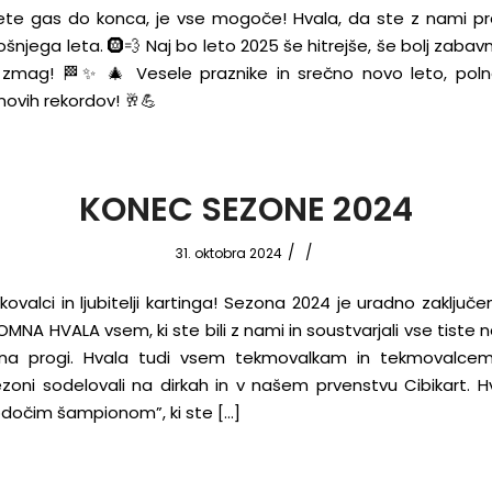
nete gas do konca, je vse mogoče! Hvala, da ste z nami pre
ošnjega leta. 🛞💨 Naj bo leto 2025 še hitrejše, še bolj zabav
 zmag! 🏁✨ 🎄 Vesele praznike in srečno novo leto, pol
 novih rekordov! 🥂💪
KONEC SEZONE 2024
/
/
31. oktobra 2024
kovalci in ljubitelji kartinga! Sezona 2024 je uradno zaključe
MNA HVALA vsem, ki ste bili z nami in soustvarjali vse tiste
 na progi. Hvala tudi vsem tekmovalkam in tekmovalcem,
sezoni sodelovali na dirkah in v našem prvenstvu Cibikart. 
dočim šampionom”, ki ste […]