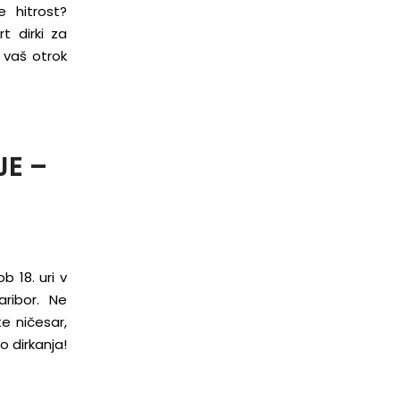
 hitrost?
t dirki za
 vaš otrok
E –
 18. uri v
aribor. Ne
te ničesar,
o dirkanja!