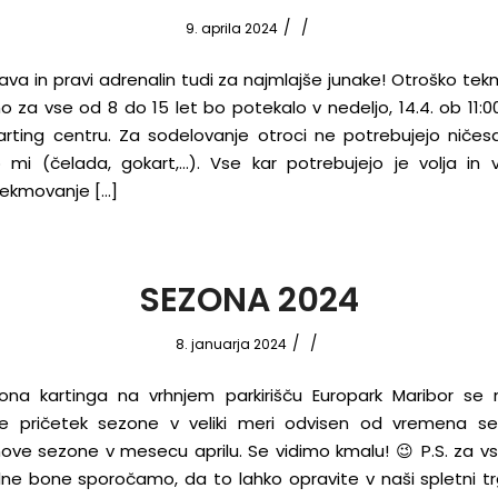
/
/
9. aprila 2024
va in pravi adrenalin tudi za najmlajše junake! Otroško tek
no za vse od 8 do 15 let bo potekalo v nedeljo, 14.4. ob 11:
karting centru. Za sodelovanje otroci ne potrebujejo ničesa
o mi (čelada, gokart,…). Vse kar potrebujejo je volja in 
 Tekmovanje […]
SEZONA 2024
/
/
8. januarja 2024
na kartinga na vrhnjem parkirišču Europark Maribor se
 je pričetek sezone v veliki meri odvisen od vremena se
ove sezone v mesecu aprilu. Se vidimo kmalu! 😉 P.S. za vse
ilne bone sporočamo, da to lahko opravite v naši spletni trg