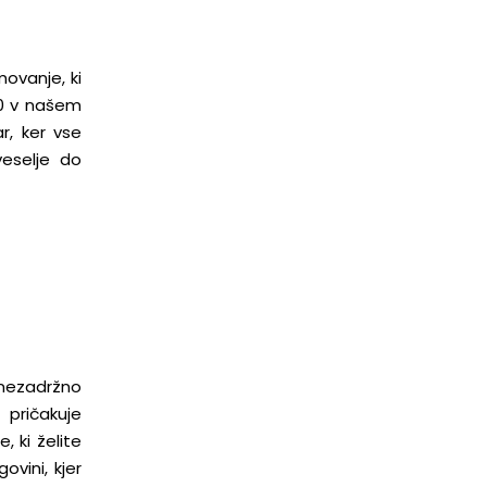
movanje, ki
00 v našem
r, ker vse
veselje do
 nezadržno
 pričakuje
, ki želite
ovini, kjer