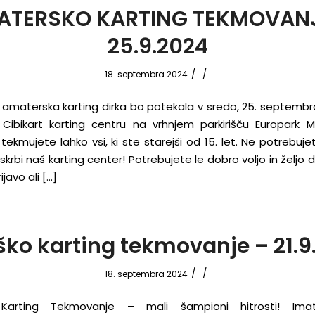
ATERSKO KARTING TEKMOVANJ
25.9.2024
/
/
18. septembra 2024
 amaterska karting dirka bo potekala v sredo, 25. septembra 
ibikart karting centru na vrhnjem parkirišču Europark M
tekmujete lahko vsi, ki ste starejši od 15. let. Ne potrebuje
iskrbi naš karting center! Potrebujete le dobro voljo in željo d
ijavo ali […]
ško karting tekmovanje – 21.9
/
/
18. septembra 2024
 Karting Tekmovanje – mali šampioni hitrosti! Im