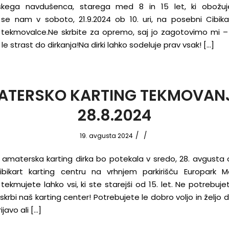
nskega navdušenca, starega med 8 in 15 let, ki obožuje
e se nam v soboto, 21.9.2024 ob 10. uri, na posebni Cibikar
 tekmovalce.Ne skrbite za opremo, saj jo zagotovimo mi –
le strast do dirkanja!Na dirki lahko sodeluje prav vsak! […]
ATERSKO KARTING TEKMOVANJ
28.8.2024
/
/
19. avgusta 2024
 amaterska karting dirka bo potekala v sredo, 28. avgusta ob
ikart karting centru na vrhnjem parkirišču Europark M
tekmujete lahko vsi, ki ste starejši od 15. let. Ne potrebuje
iskrbi naš karting center! Potrebujete le dobro voljo in željo d
ijavo ali […]