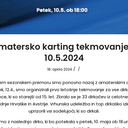
matersko karting tekmovanje
10.5.2024
/
/
18. aprila 2024
kem sezonskem premoru smo ponovno nazaj z amaterskimi di
k, 12.4., smo organizirali prvo letošnje tekmovanje za vse dir
e, ki so starejši od 15. let. Zbralo se je 33 dirkačev iz celotne
dnje Hrvaške in Avstrije. Vrhunska udeležba in top dirkaško iz
uprizorili vsi sodelujoči, ki so dirkali.
mo z naslednjo dirko, ki bo potekala v petek, 10. maja ob 18.u