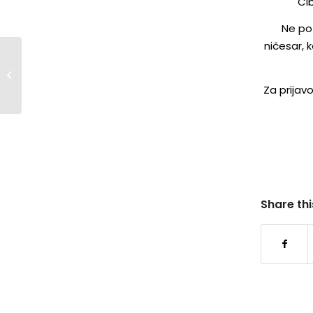
Cib
Ne poz
ničesar, k
Otroško karting
tekmovanje –
Za prijav
14.4.2024
Share thi