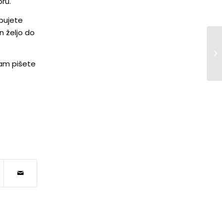
oru.
ebujete
n željo do
nam pišete