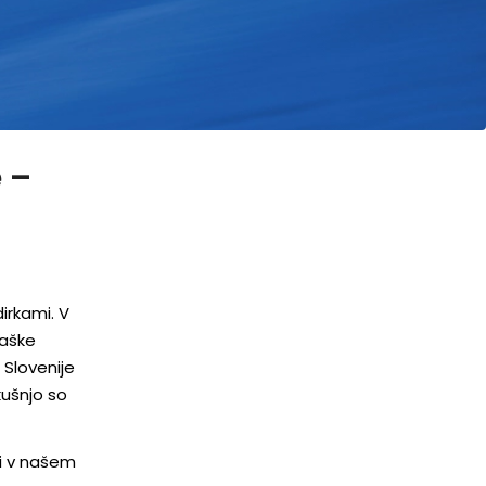
 –
rkami. V
kaške
 Slovenije
kušnjo so
ri v našem