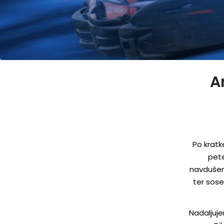
A
Po krat
pete
navdušenc
ter sose
Nadaljuje