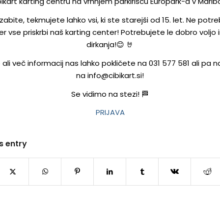
ikart karting centru na vrhnjem parkirišču Europark-a v Marib
abite, tekmujete lahko vsi, ki ste starejši od 15. let. Ne potr
er vse priskrbi naš karting center! Potrebujete le dobro voljo i
dirkanja!😊 🤘
o ali več informacij nas lahko pokličete na 031 577 581 ali pa 
na info@cibikart.si!
Se vidimo na stezi! 🏁
PRIJAVA
s entry