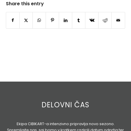
Share this entry
DELOVNI ČAS
Ekipa CIBIKART-a intenzivno pripravlja novo sezono.
Spremljajte nas, saj bomo v kratkem razkrili datum odprtja ter